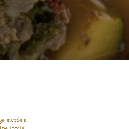
e située à
ne locale,