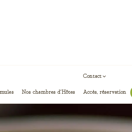
rre du champ
S RESTAURANT
Contact
rmules
Nos chambres d’Hôtes
Accès, réservation