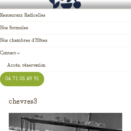
Aller
RADICELLES RESTAURANT
auberge enracinée à Saint pierre du champ
au
Restaurant Radicelles
contenu
principal
Nos formules
Nos chambres d’Hôtes
Contact
Accès, réservation
04 71 05 49 91
chevres3