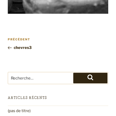
Navigation
Article
PRÉCÉDENT
de
précédent
chevres3
l’article
Recherche
pour
Recherche
:
ARTICLES RÉCENTS
(pas de titre)