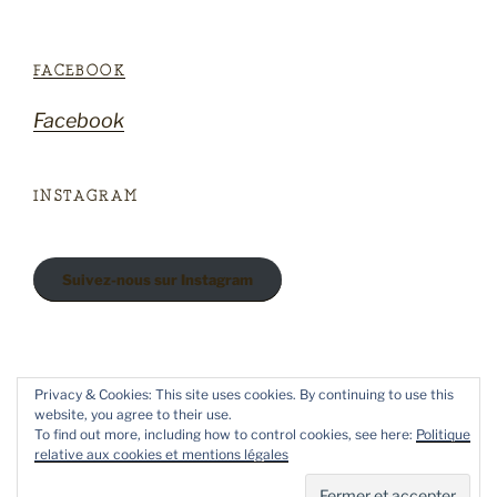
FACEBOOK
Facebook
INSTAGRAM
Suivez-nous sur Instagram
Privacy & Cookies: This site uses cookies. By continuing to use this
Radicelles sur Facebook
website, you agree to their use.
Radicelles sur Instagram
To find out more, including how to control cookies, see here:
Politique
relative aux cookies et mentions légales
Fièrement propulsé par WordPress