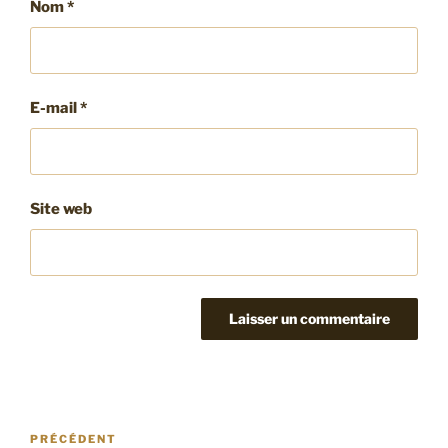
Nom
*
E-mail
*
Site web
Navigation
Article
PRÉCÉDENT