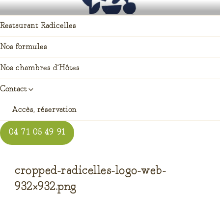
Aller
RADICELLES RESTAURANT
auberge enracinée à Saint pierre du champ
au
Restaurant Radicelles
contenu
principal
Nos formules
Nos chambres d’Hôtes
Contact
Accès, réservation
04 71 05 49 91
cropped-radicelles-logo-web-
932×932.png