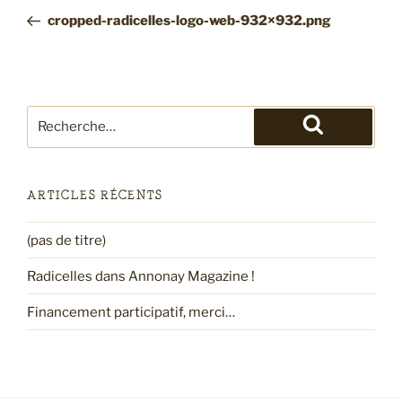
de
précédent
cropped-radicelles-logo-web-932×932.png
l’article
Recherche
pour
Recherche
:
ARTICLES RÉCENTS
(pas de titre)
Radicelles dans Annonay Magazine !
Financement participatif, merci…