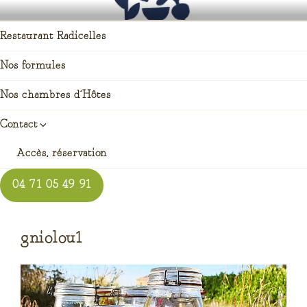
Aller
RADICELLES RESTAURANT
auberge enracinée à Saint pierre du champ
au
Restaurant Radicelles
contenu
principal
Nos formules
Nos chambres d’Hôtes
Contact
Accès, réservation
04 71 05 49 91
gniolou1