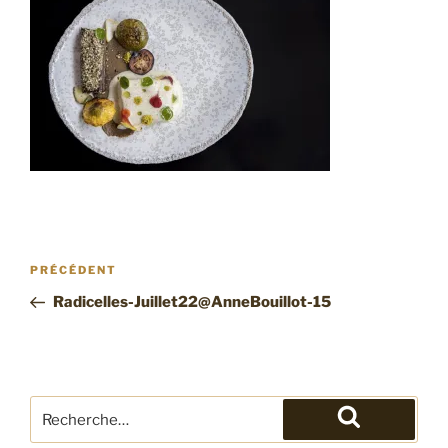
Navigation
Article
PRÉCÉDENT
de
précédent
Radicelles-Juillet22@AnneBouillot-15
l’article
Recherche
pour
Recherche