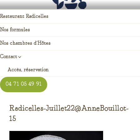
Aller
RADICELLES RESTAURANT
auberge enracinée à Saint pierre du champ
au
Restaurant Radicelles
contenu
principal
Nos formules
Nos chambres d’Hôtes
Contact
Accès, réservation
04 71 05 49 91
Radicelles-Juillet22@AnneBouillot-
15