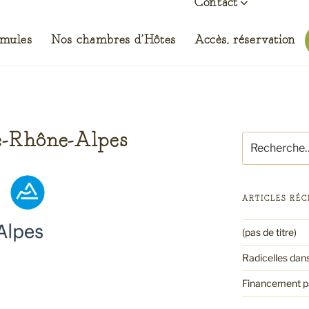
Contact
ES RESTAURANT
rmules
Nos chambres d’Hôtes
Accès, réservation
rre du champ
e-Rhône-Alpes
Recherche
pour
:
ARTICLES RÉC
(pas de titre)
Radicelles dan
Financement pa