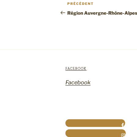
Navigation
Article
PRÉCÉDENT
de
précédent
Région Auvergne-Rhône-Alpe
l’article
FACEBOOK
Facebook
Radicelles sur Facebook
Radicelles sur Instagram