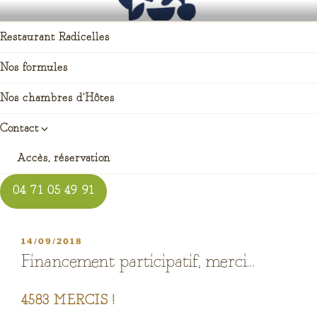
Aller
RADICELLES RESTAURANT
auberge enracinée à Saint pierre du champ
au
Restaurant Radicelles
contenu
principal
Nos formules
Nos chambres d’Hôtes
Contact
Accès, réservation
04 71 05 49 91
PUBLIÉ
14/09/2018
LE
Financement participatif, merci…
4583 MERCIS !