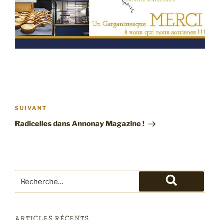
Navigation
de
Article
SUIVANT
l’article
suivant
Radicelles dans Annonay Magazine !
Recherche
pour
Recherche
:
ARTICLES RÉCENTS