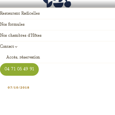
Aller
RADICELLES RESTAURANT
auberge enracinée à Saint pierre du champ
au
Restaurant Radicelles
contenu
principal
Nos formules
Nos chambres d’Hôtes
Contact
Accès, réservation
04 71 05 49 91
PUBLIÉ
07/10/2018
LE