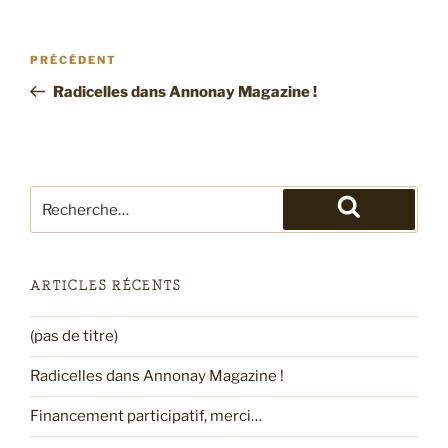
Navigation
Article
PRÉCÉDENT
de
précédent
Radicelles dans Annonay Magazine !
l’article
Recherche
pour
Recherche
:
ARTICLES RÉCENTS
(pas de titre)
Radicelles dans Annonay Magazine !
Financement participatif, merci…